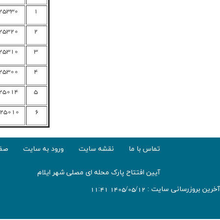
25330
1
25320
2
25310
3
25300
4
25014
5
25010
6
تماس با ما
نقشه سایت
ورود به سایت
صفح
آیین افتتاح پارک محله ای مصلی شهر ایلام
آخرین بروزرسانی سایت : 1405/05/12 11:41