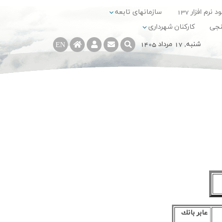
د نرم افزار 137
سازمانهای تابعه
نجی
کارکنان شهرداری
شنبه, 17 مرداد 1405
EN
عابر بانك