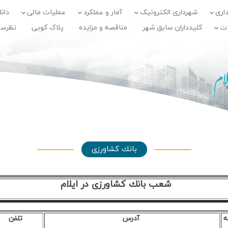
داری
شهرداری الکترونیک
آمار و عملکرد
عملیات مالی
دانلو
ات
کلیدداران سابق شهر
مناقصه و مزایده
پلاک کوبی
نظرس
بانك كشاورزي
شعب بانك كشاورزي در ايلام
ه
آدرس
تلفن