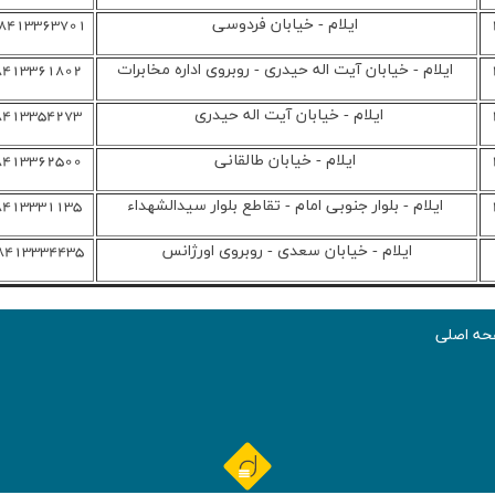
ايلام - خيابان فردوسي
8413363701
ايلام - خيابان آيت اله حيدري - روبروي اداره مخابرات
08413361802
ايلام - خيابان آيت اله حيدري
08413354273
ايلام - خيابان طالقاني
08413362500
ايلام - بلوار جنوبي امام - تقاطع بلوار سيدالشهداء
08413331135
ايلام - خيابان سعدي - روبروي اورژانس
8413334435
ه اصلی