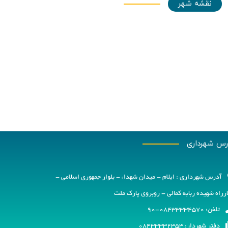
نقشه شهر
رس شهرداری
آدرس شهرداری : ايلام - ميدان شهداء - بلوار جمهوري اسلامي -
رراه شهیده ربابه كمالي - روبروي پارك ملت
تلفن: 08433334570-90
دفتر شهردار: 08433332353