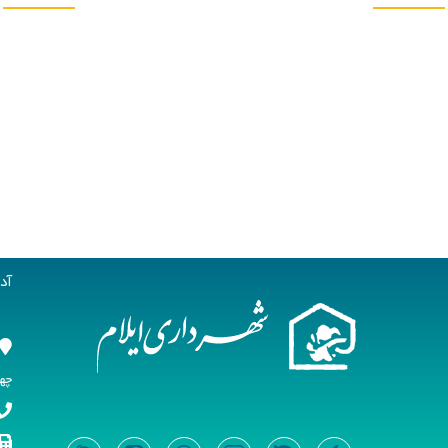
آد
چها