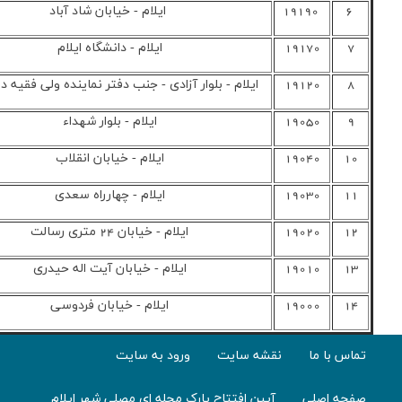
ايلام - خيابان شاد آباد
08413341912
دارد
ايلام - دانشگاه ايلام
08412227320
دارد
 آزادي - جنب دفتر نماينده ولي فقيه در استان
08413381901
ندارد
ايلام - بلوار شهداء
08413347260
دارد
ايلام - خيابان انقلاب
08413330075
دارد
ايلام - چهارراه سعدي
08413352735
دارد
ايلام - خيابان 24 متري رسالت
08413349643
دارد
ايلام - خيابان آيت اله حيدري
08413345244
دارد
ايلام - خيابان فردوسي
08413354423
دارد
ورود به سایت
ک محله ای مصلی شهر ایلام