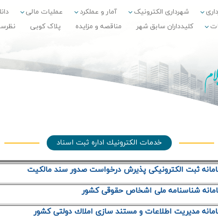
داری
شهرداری الکترونیک
آمار و عملکرد
عملیات مالی
دانلو
ات
کلیدداران سابق شهر
مناقصه و مزایده
پلاک کوبی
نظرس
خدمات الكترونيك اداره ثبت اسناد
انه ثبت الكترونيكي پذيرش درخواست صدور سند مالكيت
مانه شناسنامه ملي اشخاص حقوقي كشور
انه مديريت اطلاعات و مستند سازي املاك دولتي كشور