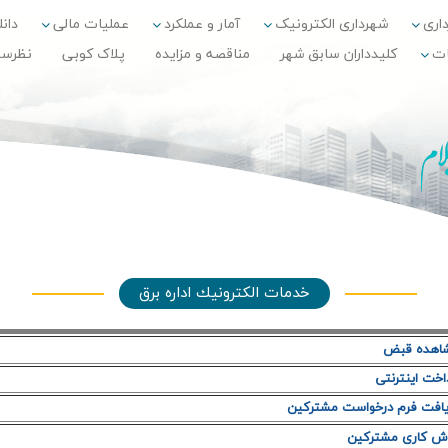
داری
شهرداری الکترونیک
آمار و عملکرد
عملیات مالی
دانلو
ات
کلیدداران سابق شهر
مناقصه و مزایده
پلاک کوبی
نظرس
خدمات الكترونيك اداره برق
اهده قبض
اخت اينترنتي
افت فرم درخواست مشتركين
ش كاري مشتركين