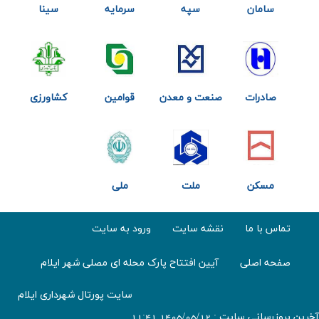
ان
سپه
سرمايه
سينا
شهر
ات
صنعت و معدن
قوامين
كشاورزي
گردشگري
ن
ملت
ملي
 ما
نقشه سایت
ورود به سایت
صلی
آیین افتتاح پارک محله ای مصلی شهر ایلام
سایت پورتال شهرداری ایلام
 1405/05/12 11:41