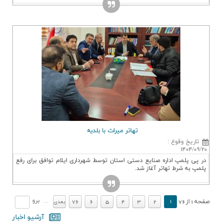
تهاتر میراث با بلدیه
وقوع
:
۱
مپ اداره صنایع دستی استان توسط شهرداری ایلام توافق برای رفع
رط تهاتر آغاز شد.
برو
.
.
1
...
76
6
5
4
3
2
7
بعدي
آرشيو اخبار